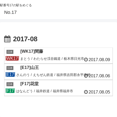
駅番号17の駅をめぐる
No.17
2017-08
[WK17]間藤
日本
[WK17]
まとう / わたらせ渓谷鐵道 / 栃木県日光市
2017.08.09
[E17]山王
日本
[E17]
さんのう / えちぜん鉄道 / 福井県吉田郡永平寺町
2017.08.06
[F17]花堂
日本
[F17]
はなんどう / 福井鉄道 / 福井県福井市
2017.08.05